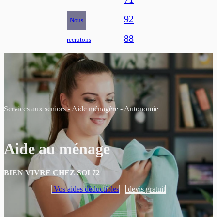
92
Nous
88
recrutons
Services aux seniors - Aide ménagère - Autonomie
Aide au ménage
BIEN VIVRE CHEZ SOI 72
Vos aides déductibles
devis gratuit